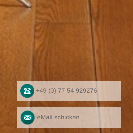
+49 (0) 77 54 929276
eMail schicken