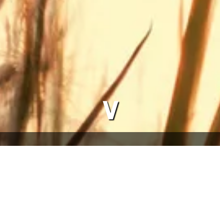
∨
tz Hütten