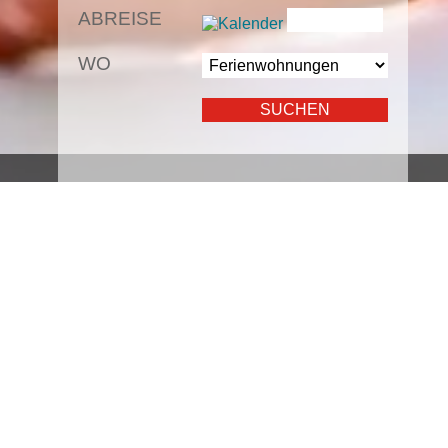
ABREISE
WO