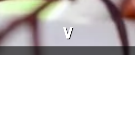
∨
Gruppenunterkünfte
Jugendgästehaus Hotzenwald
aditionellen Schwarzwälder Stil erbaut. Es ist
n für Gruppen ab 20 Personen.
gt - die Buchung ist als Selbstversorgergruppe
chräume - die Zimmer sind wie folgt aufgeteilt: