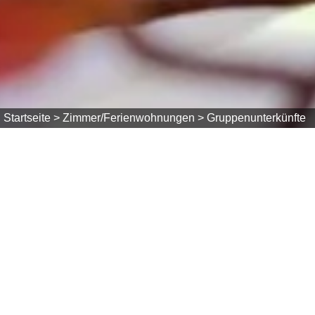
Startseite >
Zimmer/Ferienwohnungen >
Gruppenunterkünfte
Das Jugendgästehaus Hotzenwald wurde 1980 im tr
gemütlich eingerichtet und bietet Übernachtunge
Unser Haus wird immer nur von einer Gruppe bele
oder mit Vollverpflegung möglich.
Im OG befinden sich die Schlafräume und zwei Was