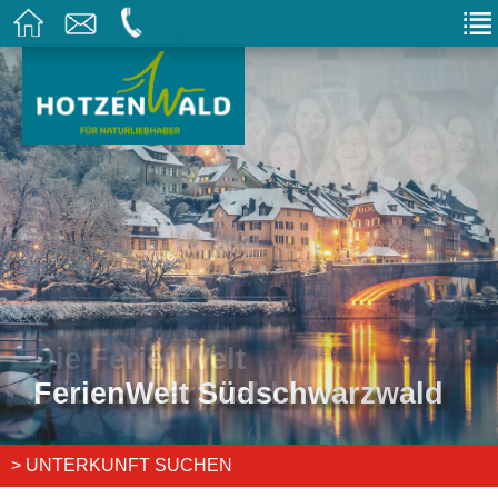
FerienWelt Südschwarzwald
> UNTERKUNFT SUCHEN