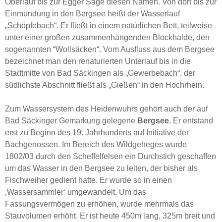
Oberlauf bis zur Egger Säge diesen Namen. Von dort bis zur
Einmündung in den Bergsee heißt der Wasserlauf
„Schöpfebach“. Er fließt in einem natürlichen Bett, teilweise
unter einer großen zusammenhängenden Blockhalde, den
sogenannten “Wollsäcken“. Vom Ausfluss aus dem Bergsee
bezeichnet man den renaturierten Unterlauf bis in die
Stadtmitte von Bad Säckingen als „Gewerbebach“, der
südlichste Abschnitt fließt als „Gießen“ in den Hochrhein.
Zum Wassersystem des Heidenwuhrs gehört auch der auf
Bad Säckinger Gemarkung gelegene
Bergsee
. Er entstand
erst zu Beginn des 19. Jahrhunderts auf Initiative der
Bachgenossen. Im Bereich des Wildgeheges wurde
1802/03 durch den Scheffelfelsen ein Durchstich geschaffen
um das Wasser in den Bergsee zu leiten, der bisher als
Fischweiher gedient hatte. Er wurde so in einen
‚Wassersammler‘ umgewandelt. Um das
Fassungsvermögen zu erhöhen, wurde mehrmals das
Stauvolumen erhöht. Er ist heute 450m lang, 325m breit und