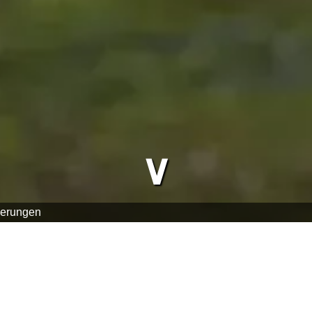
∨
erungen
d bieten eine einzigartige Möglichkeit, die idyllische Landsc
r, malerischer Dörfer und historischer Sehenswürdigkeiten, ist
die ursprünglich zur Wasserversorgung und zum Schutz vor Ü