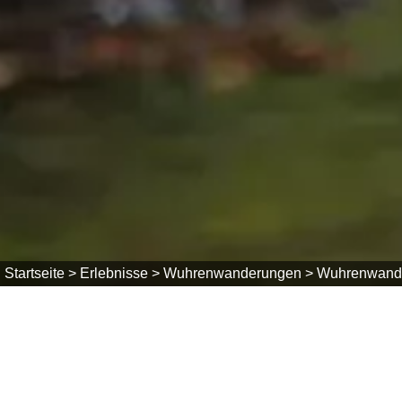
Startseite >
Erlebnisse >
Wuhrenwanderungen >
Wuhrenwand
Wanderungen entlang der Wuhren
im Hotzenwal
Der Hotzenwald, eine Region voller dichten Wälde
Die Wuhren, historische Bewässerungssysteme, 