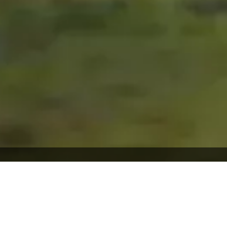
haft des südlichen Schwarzwalds zu entdecken.
 bekannt für seine ursprüngliche Natur und Ruhe.
berschwemmungen dienten, durchziehen die