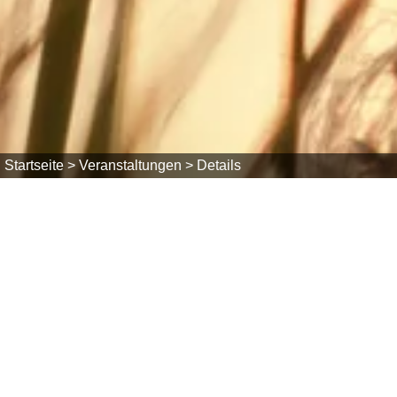
Startseite >
Veranstaltungen >
Details
Fr, 31.10.2025
Halloween Party der Höllbachgeister
20:00 Uhr
Rotzingen
Schulhaus Rotzingen
Veranstalter: Höllbachgeister Rotzingen