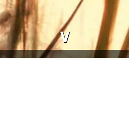
∨
 Rotzingen