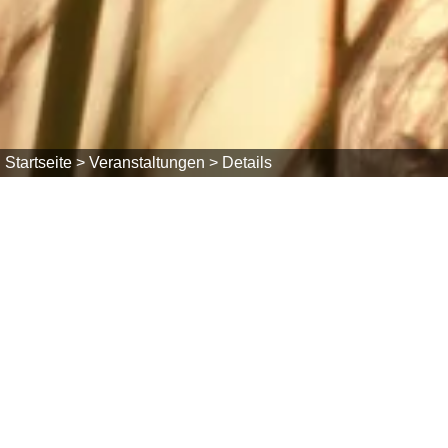
Startseite >
Veranstaltungen >
Details
Fr, 17.07.2026
Platzkonzert mit der Trachtenkapelle
19:30 Uhr bis 20:30 Uhr
Stehlesee im Freizeitzentrum
79737 Herrischried
Veranstalter: Gemeinde Herrischried