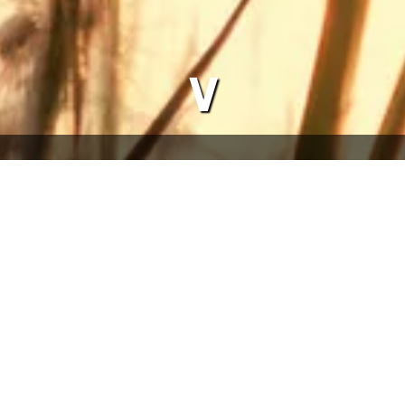
∨
 Herrischried