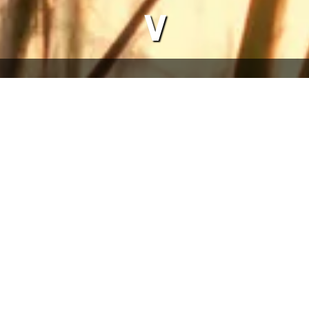
∨
 kostenlos Minigolf spielen
d Jugendliche herzlich eingeladen im Freizeitzentrum