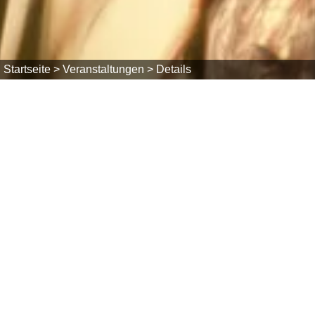
Startseite >
Veranstaltungen >
Details
Fr, 14.08.2026
Kinderferienprogramm / Kinder können
14:00 Uhr bis 17:00 Uhr
Freizeitzentrum Herrischried
Liftstraße 71, 79737 Herrischried
Kosten:
kostenlos
Im Rahmen des Kinderferienprogramms sind Kinder un
Herrischried kostenlos Minigolf zu spielen.