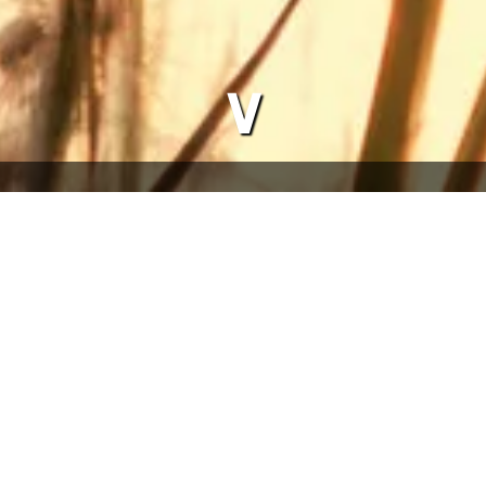
∨
schried
gebrauchte Schätze zu entdecken, man kann alten Dingen