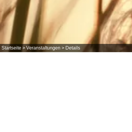
Startseite >
Veranstaltungen >
Details
Sa, 01.08.2026
Flohmarkt - im Freizeitzentrum Herri
09:00 Uhr bis 16:00 Uhr
Parkplatz bei der Eissporthalle
Freizeitzentrum, 79737 Herrischried
Der Flohmarkt ist nicht nur eine tolle Gelegenheit, 