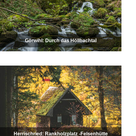
Görwihl: Durch das Höllbachtal
Herrischried: Rankholzplatz -Felsenhütte