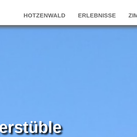
HOTZENWALD
ERLEBNISSE
ZI
erstüble