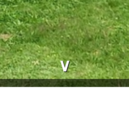
∨
Gasthaus Jägerstüble