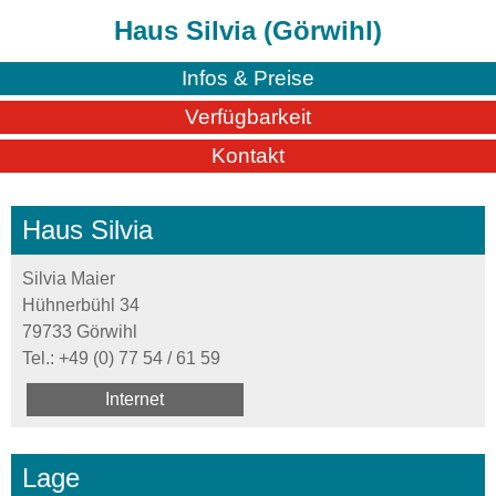
Haus Silvia (Görwihl)
Infos & Preise
Verfügbarkeit
Kontakt
Haus Silvia
Silvia Maier
Hühnerbühl 34
79733 Görwihl
Tel.:
+49 (0) 77 54 / 61 59
Internet
Lage