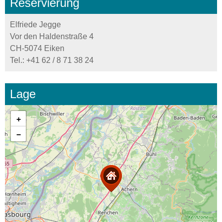
Reservierung
Elfriede Jegge
Vor den Haldenstraße 4
CH-5074 Eiken
Tel.:
+41 62 / 8 71 38 24
Lage
+
−