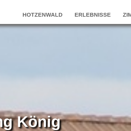
HOTZENWALD
ERLEBNISSE
ZI
ng König