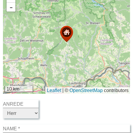
−
10 km
Leaflet
|
©
OpenStreetMap
contributors
ANREDE
NAME *