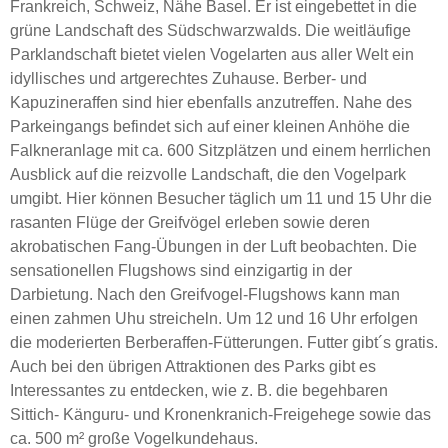
Frankreich, Schweiz, Nähe Basel. Er ist eingebettet in die
grüne Landschaft des Südschwarzwalds. Die weitläufige
Parklandschaft bietet vielen Vogelarten aus aller Welt ein
idyllisches und artgerechtes Zuhause. Berber- und
Kapuzineraffen sind hier ebenfalls anzutreffen. Nahe des
Parkeingangs befindet sich auf einer kleinen Anhöhe die
Falkneranlage mit ca. 600 Sitzplätzen und einem herrlichen
Ausblick auf die reizvolle Landschaft, die den Vogelpark
umgibt. Hier können Besucher täglich um 11 und 15 Uhr die
rasanten Flüge der Greifvögel erleben sowie deren
akrobatischen Fang-Übungen in der Luft beobachten. Die
sensationellen Flugshows sind einzigartig in der
Darbietung. Nach den Greifvogel-Flugshows kann man
einen zahmen Uhu streicheln. Um 12 und 16 Uhr erfolgen
die moderierten Berberaffen-Fütterungen. Futter gibt´s gratis.
Auch bei den übrigen Attraktionen des Parks gibt es
Interessantes zu entdecken, wie z. B. die begehbaren
Sittich- Känguru- und Kronenkranich-Freigehege sowie das
ca. 500 m² große Vogelkundehaus.