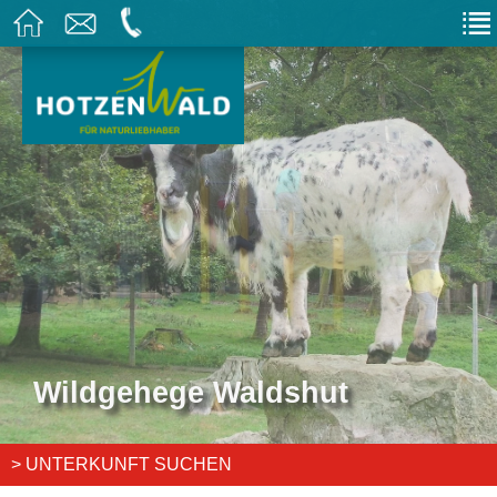
Wildgehege Waldshut
Wildgehege Waldshut
> UNTERKUNFT SUCHEN