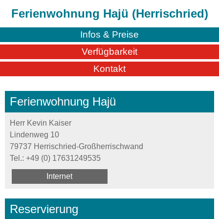
Ferienwohnung Hajü (Herrischried)
Infos & Preise
Verfügbarkeit
Kontakt
Ferienwohnung Hajü
Herr Kevin Kaiser
Lindenweg 10
79737 Herrischried-Großherrischwand
Tel.:
+49 (0) 17631249535
Internet
Reservierung