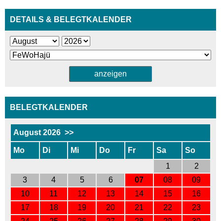
DETAILS & BELEGTKALENDER
BELEGTKALENDER
August 2026
>>
Mo
Di
Mi
Do
Fr
Sa
So
1
2
3
4
5
6
07
08
09
10
11
12
13
14
15
16
17
18
19
20
21
22
23