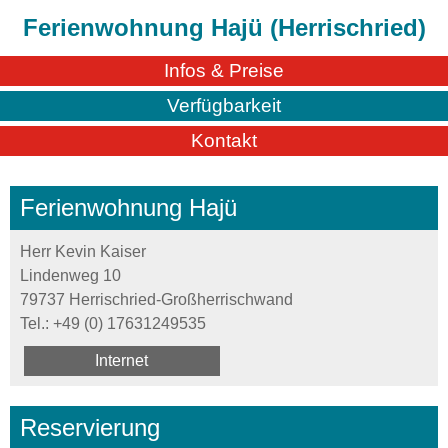
Ferienwohnung Hajü (Herrischried)
Infos & Preise
Verfügbarkeit
Kontakt
Ferienwohnung Hajü
Herr Kevin Kaiser
Lindenweg 10
79737 Herrischried-Großherrischwand
Tel.:
+49 (0) 17631249535
Internet
Reservierung